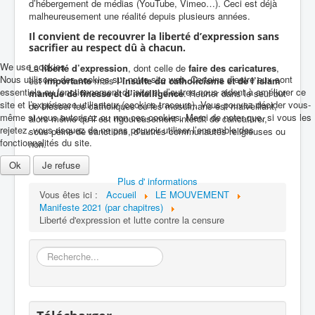
d’hébergement de médias (YouTube, Vimeo…). Ceci est déjà
malheureusement une réalité depuis plusieurs années.
Il convient de recouvrer la liberté d’expression sans
sacrifier au respect dû à chacun.
We use cookies
La
liberté d’expression
, dont celle de
faire des caricatures
,
Nous utilisons des cookies sur notre site web. Certains d’entre eux sont
est
importante
mais
l’insulte du catholicisme et de l’islam
essentiels au fonctionnement du site et d’autres nous aident à améliorer ce
manque de finesse et d’intelligence
. Heurter dans le seul but
site et l’expérience utilisateur (cookies traceurs). Vous pouvez décider vous-
de blesser les catholiques ou les musulmans est malveillant,
même si vous autorisez ou non ces cookies. Merci de noter que, si vous les
alors même qu’il est rigoureusement interdit de caricaturer,
rejetez, vous risquez de ne pas pouvoir utiliser l’ensemble des
sous peine de sanctions, d’autres communautés religieuses ou
fonctionnalités du site.
non.
Ok
Je refuse
Plus d' informations
Vous êtes ici :
Accueil
LE MOUVEMENT
Manifeste 2021 (par chapitres)
Liberté d'expression et lutte contre la censure
Rechercher