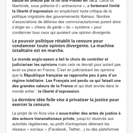
battue en brèche par la loi dite Pleven en 1972
. Cette loi
liberticide, sous prétexte d’« antiracisme », a
fortement limité
la liberté d’expression
en empêchant toute critique de la
politique migratoire des gouvernements libéraux. Nombre
d’associations de défense des communautarismes purent alors
s’ériger en « chiens de garde » du « système » pour
condamner tous ceux qui auraient une opinion divergente.
Le pouvoir politique rétablit la censure pour
condamner toute opinion divergente. La machine
totalitaire est en marche.
Le monde anglo-saxon a fait le choix de contrôler et
judiciariser les opinions
mais cela ne devrait pour autant pas
avoir sa place en France. C’est en judiciarisant les opinions
que la
République française se rapproche peu à peu d’un
régime totalitaire
.
Les Français ont perdu ce qui faisait une
des grandes valeurs de la France
et qui était enviée dans le
monde entier :
la liberté d’expression
.
La dernière idée folle vise à privatiser la justice pour
exercer la censure.
Le projet de loi Avia vise à
sous-traiter des actes de justice à
des acteurs transnationaux privés
, jusqu’ici réservés aux
autorités régaliennes, au profit d’entreprises détenant les
réseaux « sociaux » (Facebook, Twitter…) ou des plateformes