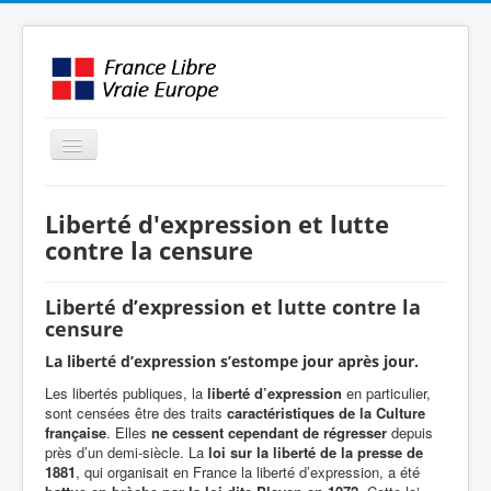
Basculer
la
navigation
LE MOUVEMENT
Liberté d'expression et lutte
AMBITION
contre la censure
INTERVENTIONS
Liberté d’expression et lutte contre la
MÉDIAS
censure
FORMATION
La liberté d’expression s’estompe jour après jour.
ENGLISH / OTHER
Les libertés publiques, la
liberté d’expression
en particulier,
sont censées être des traits
caractéristiques de la Culture
française
. Elles
ne cessent cependant de régresser
depuis
près d’un demi-siècle. La
loi sur la liberté de la presse de
1881
, qui organisait en France la liberté d’expression, a été