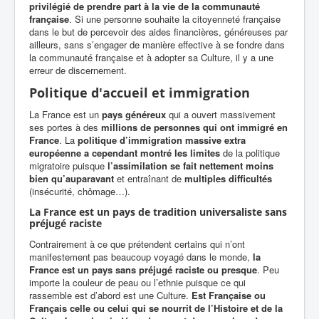
privilégié de prendre part à la vie de la communauté
française
. Si une personne souhaite la citoyenneté française
dans le but de percevoir des aides financières, généreuses par
ailleurs, sans s’engager de manière effective à se fondre dans
la communauté française et à adopter sa Culture, il y a une
erreur de discernement.
Politique d'accueil et immigration
La France est un
pays généreux
qui a ouvert massivement
ses portes à des
millions de personnes qui ont immigré en
France
. La
politique d’immigration massive extra
européenne a cependant montré les limites
de la politique
migratoire puisque
l’assimilation se fait nettement moins
bien qu’auparavant
et entraînant de
multiples difficultés
(insécurité, chômage…).
La France est un pays de tradition universaliste sans
préjugé raciste
Contrairement à ce que prétendent certains qui n’ont
manifestement pas beaucoup voyagé dans le monde,
la
France est un pays sans préjugé raciste ou presque
. Peu
importe la couleur de peau ou l’ethnie puisque ce qui
rassemble est d’abord est une Culture.
Est Française ou
Français celle ou celui qui se nourrit de l’Histoire et de la