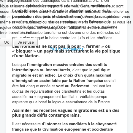
progression des catholiques dans l’administration…). Un
We use cookies
nouveau phénomène apparaît néanmoins : la
montée de
Nous utilisons des cookies sur notre site web. Certains d’entre eux sont
l’
antibiblisme
, c’est-à-dire de la
discrimination
et de la
essentiels au fonctionnement du site et d’autres nous aident à améliorer ce
persécution des juifs et des chrétiens
qui est la marque des
site et l’expérience utilisateur (cookies traceurs). Vous pouvez décider vous-
dernières décennies et une conséquence de l’absence de
même si vous autorisez ou non ces cookies. Merci de noter que, si vous les
contrôle des frontières et d’une immigration extra-européenne
rejetez, vous risquez de ne pas pouvoir utiliser l’ensemble des
non assimilée. Le terrorisme est devenu une des méthodes qui
fonctionnalités du site.
ont le plus marqué la haine contre les juifs et les chrétiens.
Ok
Je refuse
Les frontières ne sont pas là pour « fermer » ou
Plus d' informations
« bloquer » un pays mais structurent la vie politique
d’une Nation.
Lorsque
l’immigration massive entraîne des conflits
interethniques ou interculturels
, c’est que la
politique
migratoire est un échec
. Le
choix d’un quota maximal
d’immigration assimilable par la Nation française
devrait
être fait chaque année et
voté au Parlement
, incluant les
quotas de régularisation des clandestins et les quotas
associés au « regroupement familial », véritable pompe
aspirante qui a brisé la logique assimilatrice de la France.
Assimiler les récentes vagues migratoires est un des
plus grands défis contemporains.
Il est nécessaire
d’informer les candidats à la citoyenneté
française que la Civilisation européenne et occidentale