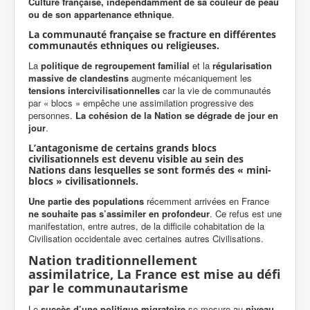
Culture française, indépendamment de sa couleur de peau
ou de son appartenance ethnique
.
La communauté française se fracture en différentes
communautés ethniques ou religieuses.
La
politique de regroupement familial
et la
régularisation
massive de clandestins
augmente mécaniquement les
tensions
intercivilisationnelles
car la vie de communautés
par « blocs » empêche une assimilation progressive des
personnes.
La cohésion de la Nation se dégrade de jour en
jour
.
L’antagonisme de certains grands blocs
civilisationnels est devenu visible au sein des
Nations dans lesquelles se sont formés des « mini-
blocs » civilisationnels.
Une partie des populations
récemment arrivées en France
ne souhaite pas s’assimiler en profondeur
. Ce refus est une
manifestation, entre autres, de la difficile cohabitation de la
Civilisation occidentale avec certaines autres Civilisations.
Nation traditionnellement
assimilatrice,
La France est mise au défi
par le communautarisme
Le
succès d’une politique migratoire
se mesure au
niveau