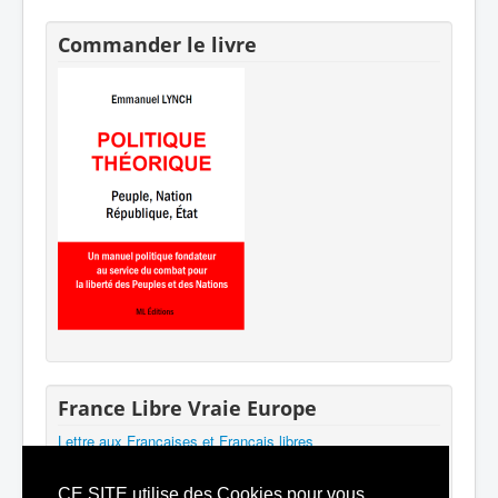
Commander le livre
France Libre Vraie Europe
Lettre aux Françaises et Français libres
Participer au mouvement
Mentions légales
CE SITE utilise des Cookies pour vous