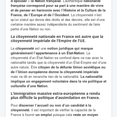
d’épouser » la Nation française
. L’authentique
nationalité
française correspond pour sa part à une manière de vivre
et de penser en harmonie avec l’Histoire et la Culture de la
France, de l’Europe et de l’Occident
. La citoyenneté n’est
qu’un statut qui donne des droits et des devoirs, elle est d’une
certaine manière assez indépendante du sentiment de faire
partie d’une Nation ou non.
La citoyenneté nationale en France est autre que la
citoyenneté impériale de l’Empire de l’UE.
La
citoyenneté
est une
notion juridique qui marque
généralement l’appartenance à un État-Nation
. La
citoyenneté d’un État-Nation se confond dans ce cas avec la
nationalité tandis que la citoyenneté d’un État-Empire est d’une
autre nature. Être
citoyen de la défunte Union soviétique ou
de l’Union européenne donne la citoyenneté impériale
mais ne dit en revanche rien de la nationalité.
La nationalité
implique un engagement volontaire dans la vie politique et
culturelle d’une Nation
.
L’immigration massive extra-européenne a rendu
plus difficile la politique d’assimilation en France.
Pour
discerner l’accueil ou non d’un candidat à la
citoyenneté
, il est important de vérifier la capacité de la
France à fournir
un emploi
puisque cela
reste un moyen