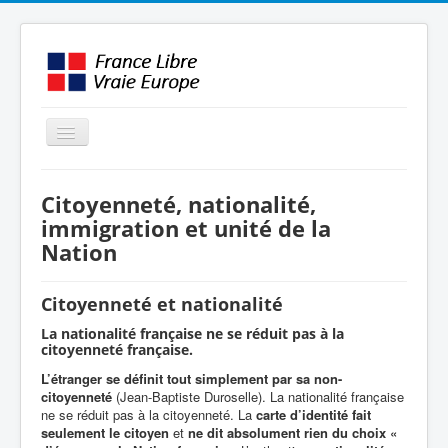
Basculer
la
navigation
LE MOUVEMENT
Citoyenneté, nationalité,
AMBITION
immigration et unité de la
Nation
INTERVENTIONS
MÉDIAS
Citoyenneté et nationalité
FORMATION
La nationalité française ne se réduit pas à la
citoyenneté française.
ENGLISH / OTHER
L’étranger se définit tout simplement par sa non-
citoyenneté
(Jean-Baptiste Duroselle). La nationalité française
ne se réduit pas à la citoyenneté. La
carte d’identité fait
seulement le citoyen
et
ne dit absolument rien du choix «