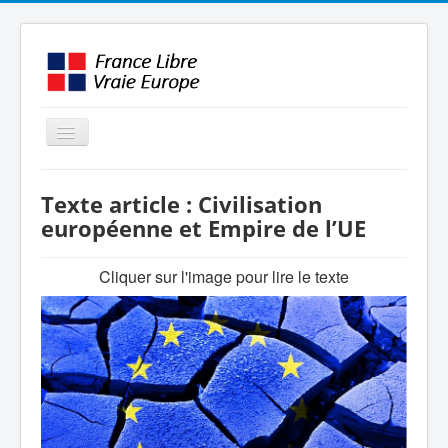
Basculer
la
navigation
LE MOUVEMENT
Texte article : Civilisation
AMBITION
européenne et Empire de l’UE
INTERVENTIONS
Cliquer sur l'image pour lire le texte
MÉDIAS
FORMATION
ENGLISH / OTHER