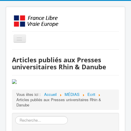
Basculer
la
navigation
LE MOUVEMENT
Articles publiés aux Presses
AMBITION
universitaires Rhin & Danube
INTERVENTIONS
MÉDIAS
FORMATION
Vous êtes ici :
Accueil
MÉDIAS
Ecrit
Articles publiés aux Presses universitaires Rhin &
ENGLISH / OTHER
Danube
Rechercher