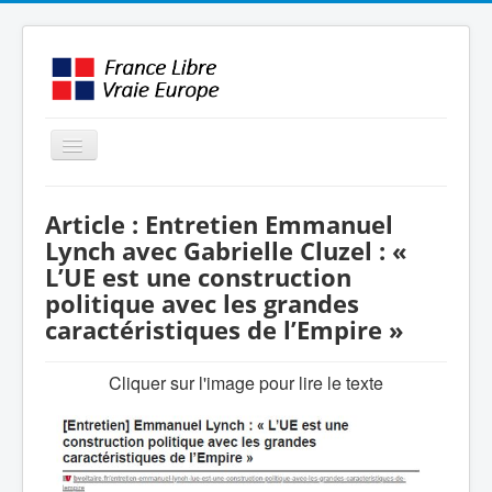
Basculer
la
navigation
LE MOUVEMENT
Article : Entretien Emmanuel
AMBITION
Lynch avec Gabrielle Cluzel : «
L’UE est une construction
INTERVENTIONS
politique avec les grandes
MÉDIAS
caractéristiques de l’Empire »
FORMATION
Cliquer sur l'image pour lire le texte
ENGLISH / OTHER