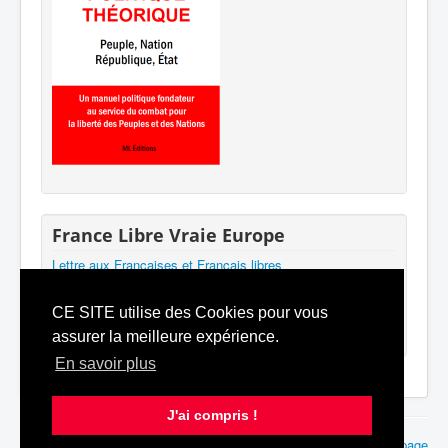
France Libre Vraie Europe
Lettre aux Françaises et Français libres
Participer au mouvement
Mentions légales
CE SITE utilise des Cookies pour vous
Contact
assurer la meilleure expérience.
En savoir plus
J'ai compris !
© 2026 France Libre Vraie Europe
Haut de page